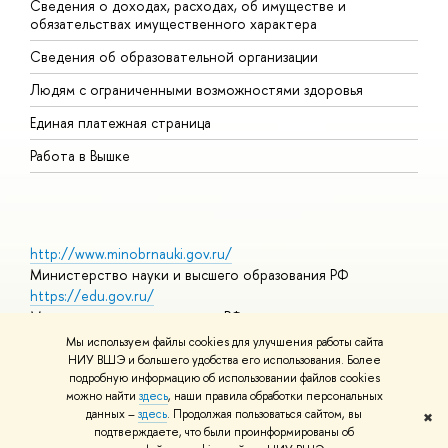
Сведения о доходах, расходах, об имуществе и
Б
обязательствах имущественного характера
О
Сведения об образовательной организации
О
Людям с ограниченными возможностями здоровья
Единая платежная страница
Работа в Вышке
http://www.minobrnauki.gov.ru/
Министерство науки и высшего образования РФ
https://edu.gov.ru/
Министерство просвещения РФ
https://elearning.hse.ru/mooc
Мы используем файлы cookies для улучшения работы сайта
Массовые открытые онлайн-курсы
НИУ ВШЭ и большего удобства его использования. Более
подробную информацию об использовании файлов cookies
можно найти
здесь
, наши правила обработки персональных
данных –
здесь
. Продолжая пользоваться сайтом, вы
✖
© НИУ ВШЭ 1993–2026
Адреса и контакты
Условия
подтверждаете, что были проинформированы об
использования материалов
Политика конфиденциальности
Карта