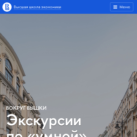
Высшая школа экономики
Меню
ВОКРУГ ВЫШКИ
Экскурсии
по «умной»