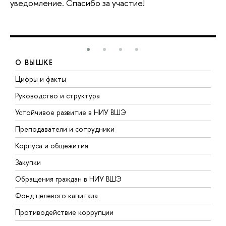
уведомление. Спасибо за участие!
О ВЫШКЕ
Цифры и факты
Л
Руководство и структура
Д
Устойчивое развитие в НИУ ВШЭ
О
Преподаватели и сотрудники
П
Корпуса и общежития
В
Закупки
П
Обращения граждан в НИУ ВШЭ
А
Фонд целевого капитала
Д
Противодействие коррупции
Ц