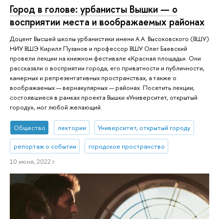
Город в голове: урбанисты Вышки — о
восприятии места и воображаемых районах
Доцент Высшей школы урбанистики имени А.А. Высоковского (ВШУ)
НИУ ВШЭ Кирилл Пузанов и профессор ВШУ Олег Баевский
провели лекции на книжном фестивале «Красная площадь». Они
рассказали о восприятии города, его приватности и публичности,
камерных и репрезентативных пространствах, а также о
воображаемых — вернакулярных — районах. Посетить лекции,
состоявшиеся в рамках проекта Вышки «Университет, открытый
городу», мог любой желающий.
Общество
лектории
Университет, открытый городу
репортаж о событии
городское пространство
10 июня, 2022 г.