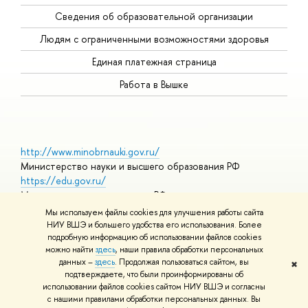
Сведения об образовательной организации
Людям с ограниченными возможностями здоровья
Единая платежная страница
Работа в Вышке
http://www.minobrnauki.gov.ru/
Министерство науки и высшего образования РФ
https://edu.gov.ru/
Министерство просвещения РФ
https://elearning.hse.ru/mooc
Мы используем файлы cookies для улучшения работы сайта
Массовые открытые онлайн-курсы
НИУ ВШЭ и большего удобства его использования. Более
подробную информацию об использовании файлов cookies
можно найти
здесь
, наши правила обработки персональных
данных –
здесь
. Продолжая пользоваться сайтом, вы
✖
© НИУ ВШЭ 1993–2026
Адреса и контакты
Условия
подтверждаете, что были проинформированы об
использования материалов
Политика конфиденциальности
Карта
использовании файлов cookies сайтом НИУ ВШЭ и согласны
сайта
с нашими правилами обработки персональных данных. Вы
Шрифты HSE Sans и HSE Slab разработаны в
Школе дизайна НИУ