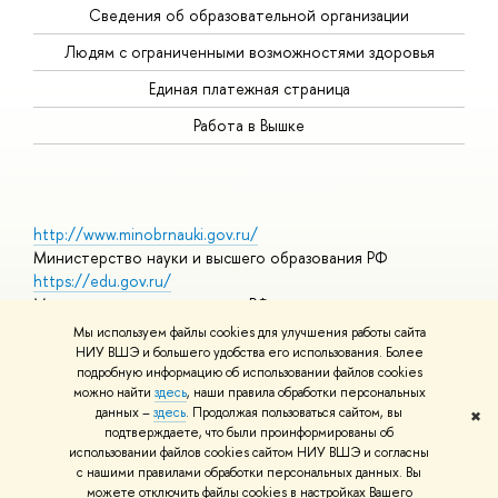
Сведения об образовательной организации
Людям с ограниченными возможностями здоровья
Единая платежная страница
Работа в Вышке
http://www.minobrnauki.gov.ru/
Министерство науки и высшего образования РФ
https://edu.gov.ru/
Министерство просвещения РФ
https://elearning.hse.ru/mooc
Мы используем файлы cookies для улучшения работы сайта
Массовые открытые онлайн-курсы
НИУ ВШЭ и большего удобства его использования. Более
подробную информацию об использовании файлов cookies
можно найти
здесь
, наши правила обработки персональных
данных –
здесь
. Продолжая пользоваться сайтом, вы
✖
© НИУ ВШЭ 1993–2026
Адреса и контакты
Условия
подтверждаете, что были проинформированы об
использования материалов
Политика конфиденциальности
Карта
использовании файлов cookies сайтом НИУ ВШЭ и согласны
сайта
с нашими правилами обработки персональных данных. Вы
Шрифты HSE Sans и HSE Slab разработаны в
Школе дизайна НИУ
можете отключить файлы cookies в настройках Вашего