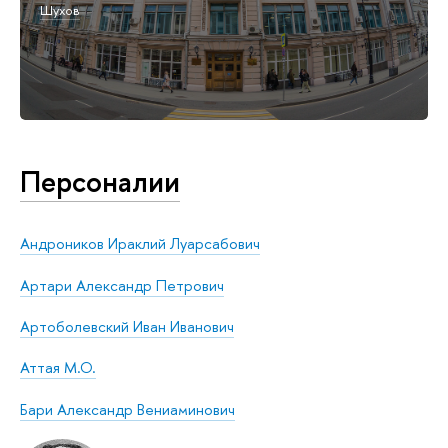
Шухов
Персоналии
Андроников Ираклий Луарсабович
Артари Александр Петрович
Артоболевский Иван Иванович
Аттая М.О.
Бари Александр Вениаминович