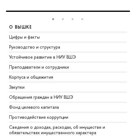
О ВЫШКЕ
Цифры и факты
Л
Руководство и структура
Д
Устойчивое развитие в НИУ ВШЭ
О
Преподаватели и сотрудники
П
Корпуса и общежития
В
Закупки
П
Обращения граждан в НИУ ВШЭ
А
Фонд целевого капитала
Д
Противодействие коррупции
Ц
Сведения о доходах, расходах, об имуществе и
Б
обязательствах имущественного характера