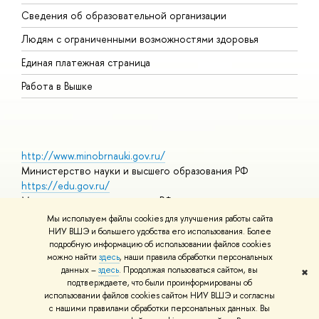
О
Сведения об образовательной организации
О
Людям с ограниченными возможностями здоровья
Единая платежная страница
Работа в Вышке
http://www.minobrnauki.gov.ru/
Министерство науки и высшего образования РФ
https://edu.gov.ru/
Министерство просвещения РФ
https://elearning.hse.ru/mooc
Мы используем файлы cookies для улучшения работы сайта
Массовые открытые онлайн-курсы
НИУ ВШЭ и большего удобства его использования. Более
подробную информацию об использовании файлов cookies
можно найти
здесь
, наши правила обработки персональных
данных –
здесь
. Продолжая пользоваться сайтом, вы
✖
© НИУ ВШЭ 1993–2026
Адреса и контакты
Условия
подтверждаете, что были проинформированы об
использования материалов
Политика конфиденциальности
Карта
использовании файлов cookies сайтом НИУ ВШЭ и согласны
сайта
с нашими правилами обработки персональных данных. Вы
Шрифты HSE Sans и HSE Slab разработаны в
Школе дизайна НИУ