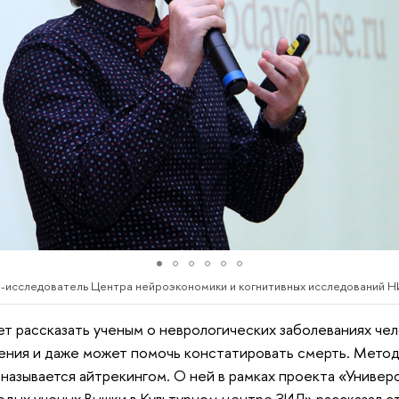
р-исследователь Центра нейроэкономики и когнитивных исследований 
т рассказать ученым о неврологических заболеваниях чел
ния и даже может помочь констатировать смерть. Методи
, называется айтрекингом. О ней в рамках проекта «Универ
одых ученых Вышки в Культурном центре ЗИЛ» рассказал с