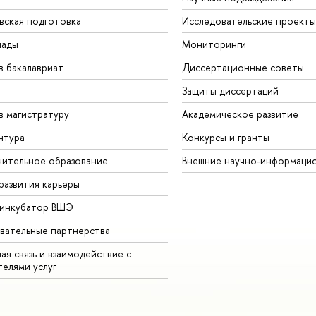
вская подготовка
Исследовательские проекты
иады
Мониторинги
в бакалавриат
Диссертационные советы
Защиты диссертаций
в магистратуру
Академическое развитие
нтура
Конкурсы и гранты
ительное образование
Внешние научно-информаци
развития карьеры
-инкубатор ВШЭ
вательные партнерства
ая связь и взаимодействие с
телями услуг