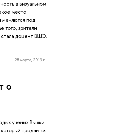
ность в визуальном
какое место
и меняются под
е того, зрители
 стала доцент ВШЭ.
28 марта, 2019 г.
т о
лодых учёных Вышки
, который продлится