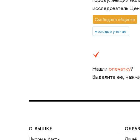
исследователь Цен
Свободное общение
молодые ученые
Нашли
опечатку
?
Выделите её, нажми
О ВЫШКЕ
ОБРА
Цифры и факты
Лицей