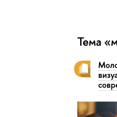
Тема «
Моло
визу
совр