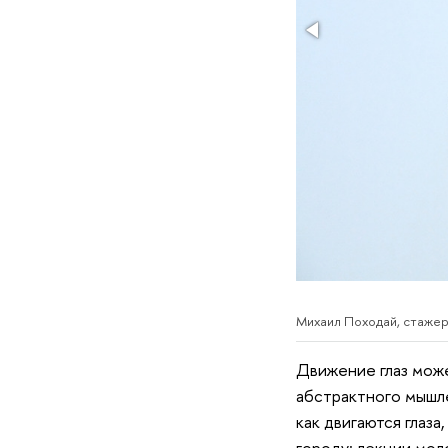
Михаил Походай, стаже
Движение глаз може
абстрактного мышле
как двигаются глаза
городу: лекции мол