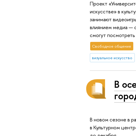
Проект «Университе
искусстве» в культ
занимают видеоигры
влиянием медиа — о
смогут посмотреть
Свободное общение
визуальное искусство
В ос
горо
В новом сезоне в р
в Культурном центр
до декабря.