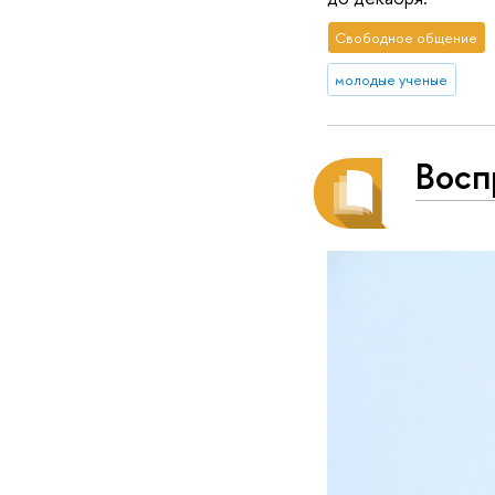
Свободное общение
молодые ученые
Восп