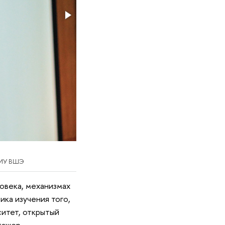
НИУ ВШЭ
овека, механизмах
ка изучения того,
ситет, открытый
тажер-