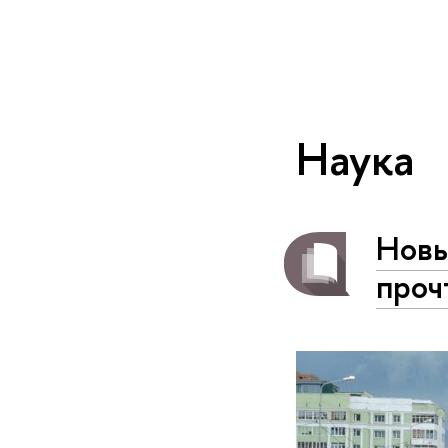
Наука
Новы
проч