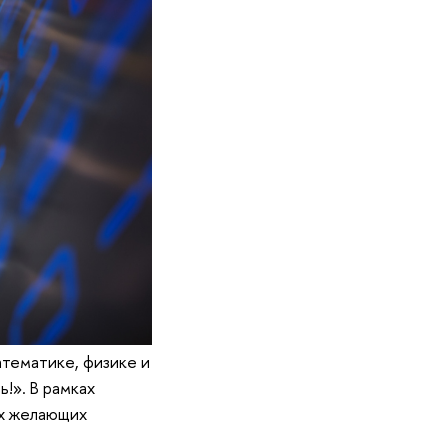
атематике, физике и
!». В рамках
ех желающих