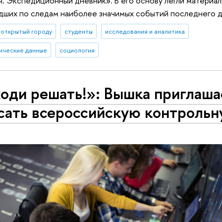
. Экспедиционный дневник». В его основу легли материа
дших по следам наиболее значимых событий последнего д
 открытый городу
студенты
исследования и аналитика
ические данные
социология
оди решать!»: Вышка приглаша
сать всероссийскую контроль