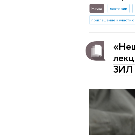
Наука
лектории
приглашение к участию
«Неш
лекц
ЗИЛ