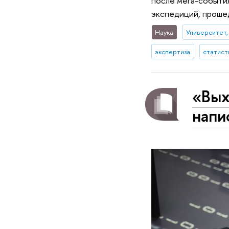
после мега-события
экспедиций, проше
Наука
Университет,
экспертиза
статист
«Вых
напи