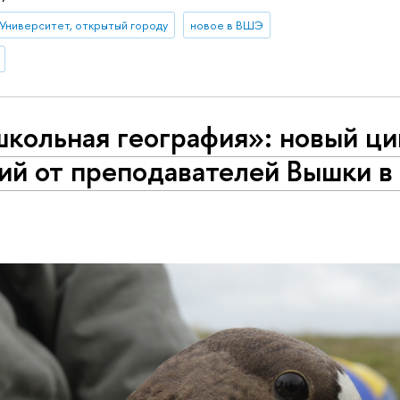
Университет, открытый городу
новое в ВШЭ
кольная география»: новый ци
ий от преподавателей Вышки в