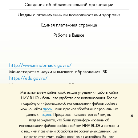
Сведения об образовательной организации
Людям с ограниченными возможностями здоровья
Единая платежная страница
Работа в Вышке
http://www.minobrnauki.gov.ru/
Министерство науки и высшего образования РФ
https://edu.gov.ru/
Министерство просвещения РФ
https://elearning.hse.ru/mooc
Мы используем файлы cookies для улучшения работы сайта
Массовые открытые онлайн-курсы
НИУ ВШЭ и большего удобства его использования. Более
подробную информацию об использовании файлов cookies
можно найти
здесь
, наши правила обработки персональных
данных –
здесь
. Продолжая пользоваться сайтом, вы
✖
© НИУ ВШЭ 1993–2026
Адреса и контакты
Условия
подтверждаете, что были проинформированы об
использования материалов
Политика конфиденциальности
Карта
использовании файлов cookies сайтом НИУ ВШЭ и согласны
сайта
с нашими правилами обработки персональных данных. Вы
Шрифты HSE Sans и HSE Slab разработаны в
Школе дизайна НИУ
можете отключить файлы cookies в настройках Вашего