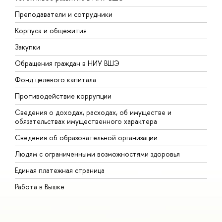
Преподаватели и сотрудники
П
Корпуса и общежития
В
Закупки
П
Обращения граждан в НИУ ВШЭ
А
Фонд целевого капитала
Д
Противодействие коррупции
Ц
Сведения о доходах, расходах, об имуществе и
Б
обязательствах имущественного характера
О
Сведения об образовательной организации
О
Людям с ограниченными возможностями здоровья
Единая платежная страница
Работа в Вышке