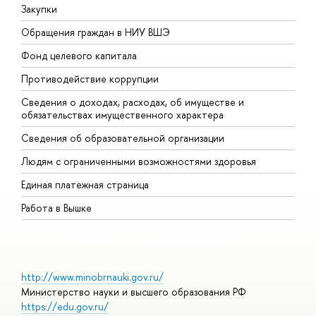
Закупки
П
Обращения граждан в НИУ ВШЭ
А
Фонд целевого капитала
Д
Противодействие коррупции
Ц
Сведения о доходах, расходах, об имуществе и
Б
обязательствах имущественного характера
О
Сведения об образовательной организации
О
Людям с ограниченными возможностями здоровья
Единая платежная страница
Работа в Вышке
http://www.minobrnauki.gov.ru/
Министерство науки и высшего образования РФ
https://edu.gov.ru/